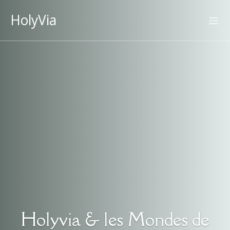
HolyVia
Holyvia & les Mondes de