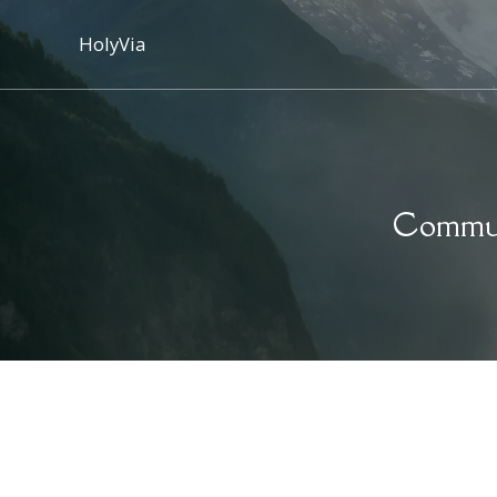
HolyVia
Communi