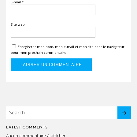
E-mail
*
Site web
Enregistrer mon nom, mon e-mail et mon site dans le navigateur
pour mon prochain commentaire.
LATEST COMMENTS
Aucun commentaire à afficher.